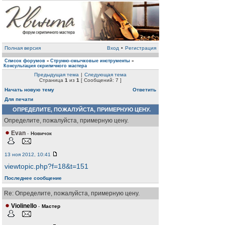
Полная версия
Вход
•
Регистрация
Список форумов
Струнно-смычковые инструменты
»
»
Консультация скрипичного мастера
Предыдущая тема
|
Следующая тема
Страница
1
из
1
[ Сообщений: 7 ]
Начать новую тему
Ответить
Для печати
ОПРЕДЕЛИТЕ, ПОЖАЛУЙСТА, ПРИМЕРНУЮ ЦЕНУ.
Определите, пожалуйста, примерную цену.
Evan
-
Новичок
13 ноя 2012, 10:41
viewtopic.php?f=18&t=151
Последнее сообщение
Re: Определите, пожалуйста, примерную цену.
Violinello
-
Мастер