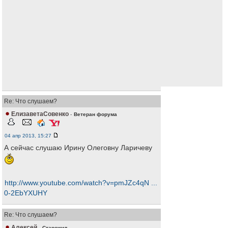
Re: Что слушаем?
ЕлизаветаСовенко
-
Ветеран форума
04 апр 2013, 15:27
А сейчас слушаю Ирину Олеговну Ларичеву
http://www.youtube.com/watch?v=pmJZc4qN ...
0-2EbYXUHY
Re: Что слушаем?
Алексей
-
Старожил