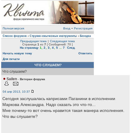
Полная версия
Вход
•
Регистрация
Список форумов
Струнно-смычковые инструменты
Беседка
»
»
Предыдущая тема
|
Следующая тема
Страница
1
из
7
[ Сообщений: 70 ]
На страницу
1
,
2
,
3
,
4
,
5
...
7
След.
Начать новую тему
Ответить
Для печати
ЧТО СЛУШАЕМ?
Что слушаем?
Sailen
-
Ветеран форума
04 апр 2013, 10:37
Сегодня заслушалась каприсами Паганини в исполнении
Маркова Александра. Надо сказать это что-то...
Мне почему-то вот очень нравится такая манера исполнения.
Что вы слушаете?