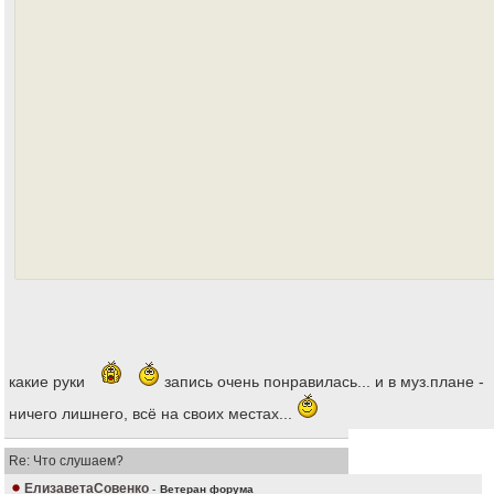
какие руки
запись очень понравилась... и в муз.плане -
ничего лишнего, всё на своих местах...
Re: Что слушаем?
ЕлизаветаСовенко
-
Ветеран форума