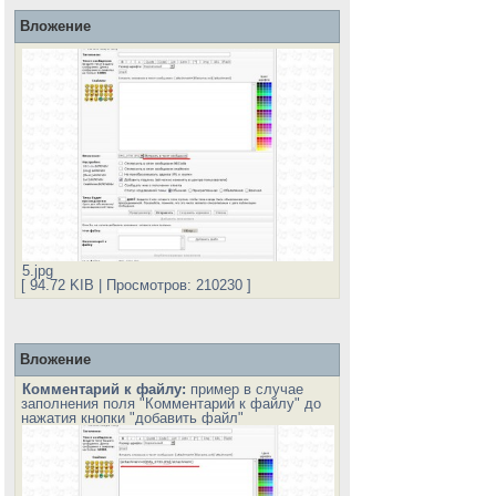
Вложение
5.jpg
[ 94.72 KIB | Просмотров: 210230 ]
Вложение
Комментарий к файлу:
пример в случае
заполнения поля "Комментарий к файлу" до
нажатия кнопки "добавить файл"