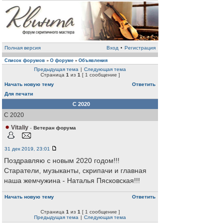
Полная версия
Вход
•
Регистрация
Список форумов
О форуме
Объявления
»
»
Предыдущая тема
|
Следующая тема
Страница
1
из
1
[ 1 сообщение ]
Начать новую тему
Ответить
Для печати
C 2020
C 2020
Vitaliy
-
Ветеран форума
31 дек 2019, 23:01
Поздравляю с новым 2020 годом!!!
Старатели, музыканты, скрипачи и главная
наша жемчужина - Наталья Пясковская!!!
Начать новую тему
Ответить
Страница
1
из
1
[ 1 сообщение ]
Предыдущая тема
|
Следующая тема