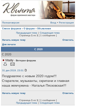
Полная версия
Вход
•
Регистрация
Список форумов
О форуме
Объявления
»
»
Предыдущая тема
|
Следующая тема
Страница
1
из
1
[ 1 сообщение ]
Начать новую тему
Ответить
Для печати
C 2020
C 2020
Vitaliy
-
Ветеран форума
31 дек 2019, 23:01
Поздравляю с новым 2020 годом!!!
Старатели, музыканты, скрипачи и главная
наша жемчужина - Наталья Пясковская!!!
Начать новую тему
Ответить
Страница
1
из
1
[ 1 сообщение ]
Предыдущая тема
|
Следующая тема