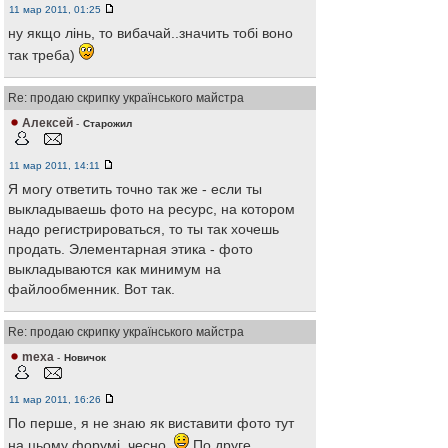
11 мар 2011, 01:25
ну якщо лінь, то вибачай..значить тобі воно
так треба)
Re: продаю скрипку українського майстра
Алексей
-
Старожил
11 мар 2011, 14:11
Я могу ответить точно так же - если ты
выкладываешь фото на ресурс, на котором
надо регистрироваться, то ты так хочешь
продать. Элементарная этика - фото
выкладываются как минимум на
файлообменник. Вот так.
Re: продаю скрипку українського майстра
mexa
-
Новичок
11 мар 2011, 16:26
По перше, я не знаю як виставити фото тут
на цьому форумі, чесно.
По друге,