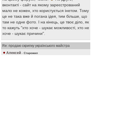
вконтакті - сайт на якому зареєстрований
мало не кожен, хто користується інетом. Тому
це не така вже й погана ідея, тим більше, що
там не одне фото. І на кінець, це твоє діло, як
то кажуть "хто хоче - шукає можливості, хто не
хоче - шукає причини".
Re: продаю скрипку українського майстра
Алексей
-
Старожил
11 мар 2011, 17:34
Ну ладно, наш спор беспредметен. Я терпеть
не могу контакт. Но все равно хочу
посмотреть скрипку. Так что видимо
прийдется...
Re: продаю скрипку українського майстра
Алексей
-
Старожил
11 мар 2011, 17:39
УРА!!! Ссылка не работает