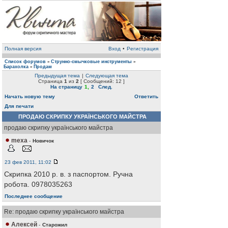
Полная версия
Вход
•
Регистрация
Список форумов
Струнно-смычковые инструменты
»
»
Барахолка
Продам
»
Предыдущая тема
|
Следующая тема
Страница
1
из
2
[ Сообщений: 12 ]
На страницу
1
,
2
След.
Начать новую тему
Ответить
Для печати
ПРОДАЮ СКРИПКУ УКРАЇНСЬКОГО МАЙСТРА
продаю скрипку українського майстра
mexa
-
Новичок
23 фев 2011, 11:02
Скрипка 2010 р. в. з паспортом. Ручна
робота. 0978035263
Последнее сообщение
Re: продаю скрипку українського майстра
Алексей
-
Старожил