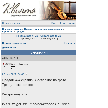
Полная версия
Вход
•
Регистрация
Список форумов
Струнно-смычковые инструменты
»
»
Барахолка
Продам
»
Предыдущая тема
|
Следующая тема
Страница
1
из
1
[ 1 сообщение ]
Начать новую тему
Ответить
Для печати
СКРИПКА 4/4
Скрипка 4/4
20cu20
-
Читатель
23 ноя 2021, 08:43
Продам 4/4 скрипку. Состояние на фото.
Трещин, сколов нет.
Внутри надпись
W.Ed. Voight Jun. markneukirchen i. S. anno