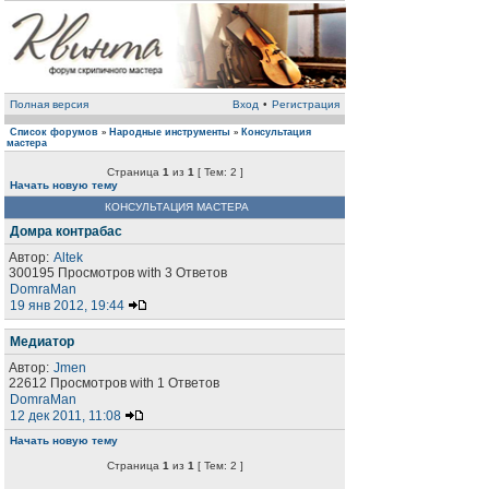
Полная версия
Вход
•
Регистрация
Список форумов
Народные инструменты
Консультация
»
»
мастера
Страница
1
из
1
[ Тем: 2 ]
Начать новую тему
КОНСУЛЬТАЦИЯ МАСТЕРА
Домра контрабас
Автор:
Altek
300195 Просмотров with 3 Ответов
DomraMan
19 янв 2012, 19:44
Медиатор
Автор:
Jmen
22612 Просмотров with 1 Ответов
DomraMan
12 дек 2011, 11:08
Начать новую тему
Страница
1
из
1
[ Тем: 2 ]