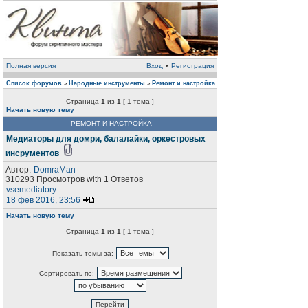
Полная версия
Вход
•
Регистрация
Список форумов
Народные инструменты
Ремонт и настройка
»
»
Страница
1
из
1
[ 1 тема ]
Начать новую тему
РЕМОНТ И НАСТРОЙКА
Медиаторы для домри, балалайки, оркестровых
инсрументов
Автор:
DomraMan
310293 Просмотров with 1 Ответов
vsemediatory
18 фев 2016, 23:56
Начать новую тему
Страница
1
из
1
[ 1 тема ]
Показать темы за:
Сортировать по: