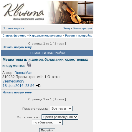
Полная версия
Вход
•
Регистрация
Список форумов
Народные инструменты
Ремонт и настройка
»
»
Страница
1
из
1
[ 1 тема ]
Начать новую тему
РЕМОНТ И НАСТРОЙКА
Медиаторы для домри, балалайки, оркестровых
инсрументов
Автор:
DomraMan
310282 Просмотров with 1 Ответов
vsemediatory
18 фев 2016, 23:56
Начать новую тему
Страница
1
из
1
[ 1 тема ]
Показать темы за:
Сортировать по: