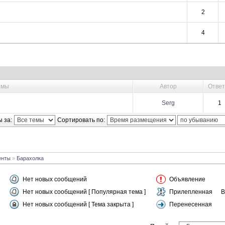
2
4
емы
Автор
Отве
Serg
1
 за:
Сортировать по:
енты
»
Барахолка
Нет новых сообщений
Объявление
Нет новых сообщений [ Популярная тема ]
Прилепленная
Нет новых сообщений [ Тема закрыта ]
Перенесенная