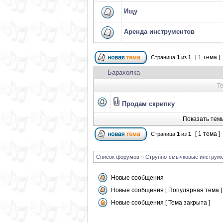
Ищу
Аренда инструментов
[ 1 тема ]
Страница
1
из
1
Барахолка
Т
Продам скрипку
Показать темы
[ 1 тема ]
Страница
1
из
1
Список форумов
»
Струнно-смычковые инструм
Новые сообщения
Новые сообщения [ Популярная тема ]
Новые сообщения [ Тема закрыта ]