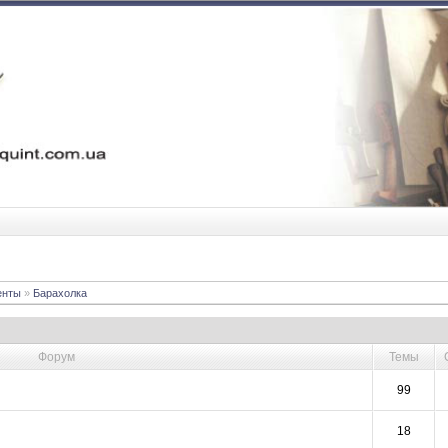
енты
»
Барахолка
Форум
Темы
99
18